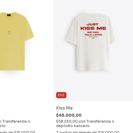
3X2
Kiss Me
$45.000,00
n
Transferencia o
$38.250,00
con
Transferencia o
rio
depósito bancario
terés de
$15.000,00
3
cuotas sin interés de
$15.000,00