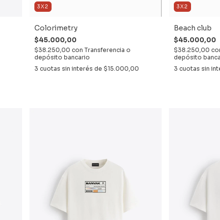
3X2
3X2
Colorimetry
Beach club
$45.000,00
$45.000,00
$38.250,00
con
Transferencia o
$38.250,00
co
depósito bancario
depósito banca
3
cuotas sin interés de
$15.000,00
3
cuotas sin in