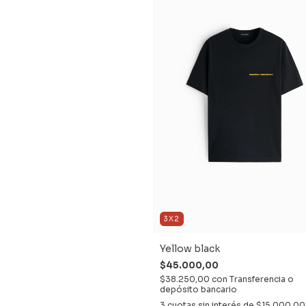
3X2
Yellow black
$45.000,00
$38.250,00
con
Transferencia o
depósito bancario
3
cuotas sin interés de
$15.000,00