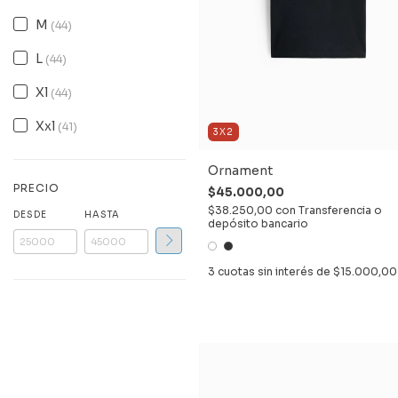
M
(44)
L
(44)
Xl
(44)
Xxl
(41)
3X2
Ornament
PRECIO
$45.000,00
$38.250,00
con
Transferencia o
DESDE
HASTA
depósito bancario
3
cuotas sin interés de
$15.000,00