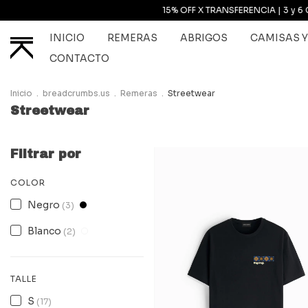
15% OFF X TRANSFERENCIA | 3 y 6 CUOTAS SIN INTERESES |
INICIO
REMERAS
ABRIGOS
CAMISAS 
CONTACTO
Inicio
.
breadcrumbs.us
.
Remeras
.
Streetwear
Streetwear
Filtrar por
COLOR
Negro
(3)
Blanco
(2)
TALLE
S
(17)