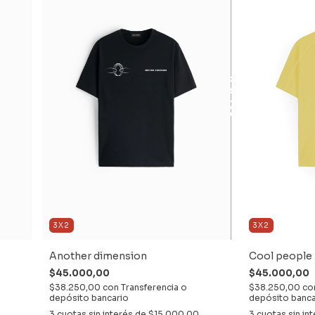
3X2
3X2
Another dimension
Cool people
$45.000,00
$45.000,00
$38.250,00
con
Transferencia o
$38.250,00
co
depósito bancario
depósito banca
3
cuotas sin interés de
$15.000,00
3
cuotas sin in